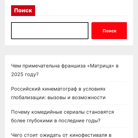
и
Поиск
н
а
Поиск
ц
и
я
Чем примечательна франшиза «Матрица» в
2025 году?
з
а
Российский кинематограф в условиях
глобализации: вызовы и возможности
п
Почему комедийные сериалы становятся
и
более глубокими в последние годы?
с
Чего стоит ожидать от кинофестиваля в