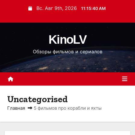
П
Вс. Авг 9th, 2026
11:15:41 AM
е
р
е
KinoLV
й
т
Обзоры фильмов и сериалов
и
к
с
о
д
е
Uncategorised
р
Главная
5 фильмов про корабли и яхты
ж
и
м