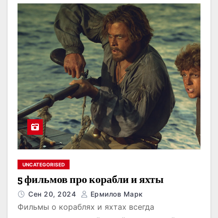
о
м
у
UNCATEGORISED
5 фильмов про корабли и яхты
Сен 20, 2024
Ермилов Марк
Фильмы о кораблях и яхтах всегда