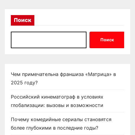
п
о
Поиск
з
Поиск
а
п
и
Чем примечательна франшиза «Матрица» в
с
2025 году?
я
Российский кинематограф в условиях
м
глобализации: вызовы и возможности
Почему комедийные сериалы становятся
более глубокими в последние годы?