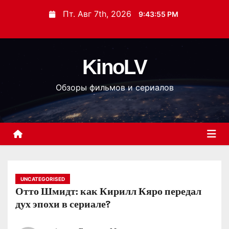
П
Пт. Авг 7th, 2026
9:43:56 PM
е
р
е
KinoLV
й
т
Обзоры фильмов и сериалов
и
к
с
о
д
е
р
UNCATEGORISED
Отто Шмидт: как Кирилл Кяро передал
ж
дух эпохи в сериале?
и
м