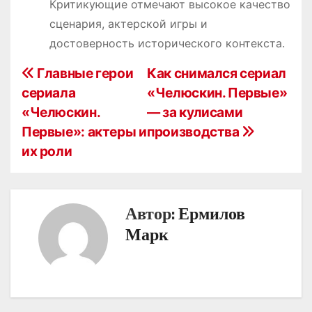
Критикующие отмечают высокое качество
сценария, актерской игры и
достоверность исторического контекста.
Н
Главные герои
Как снимался сериал
сериала
«Челюскин. Первые»
а
«Челюскин.
— за кулисами
в
Первые»: актеры и
производства
их роли
и
г
а
Автор:
Ермилов
Марк
ц
и
я