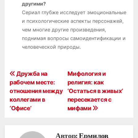
другими?
Сериал глубже исследует эмоциональные
и психологические аспекты персонажей,
чем многие другие произведения,
поднимая вопросы самоидентификации и
человеческой природы.
Н
Дружба на
Мифология и
рабочем месте:
религия: как
а
отношения между
‘Остаться в живых’
в
коллегами в
пересекается с
‘Офисе’
мифами
и
г
а
Автор:
Ермилов