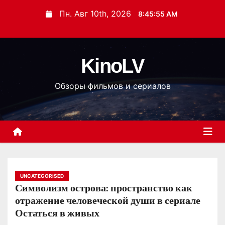
П
Пн. Авг 10th, 2026
8:45:56 AM
е
р
е
KinoLV
й
т
Обзоры фильмов и сериалов
и
к
с
о
д
е
р
UNCATEGORISED
Символизм острова: пространство как
ж
отражение человеческой души в сериале
и
Остаться в живых
м