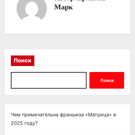
Марк
ц
и
я
п
о
Поиск
з
Поиск
а
п
и
Чем примечательна франшиза «Матрица» в
с
2025 году?
я